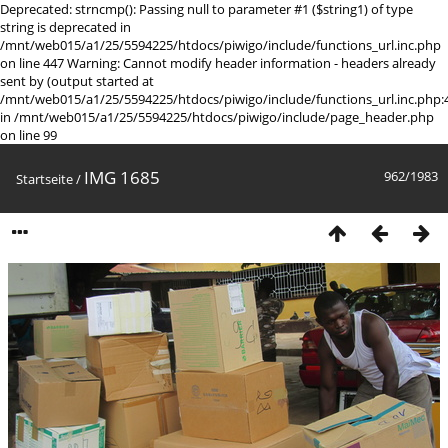
Deprecated: strncmp(): Passing null to parameter #1 ($string1) of type
string is deprecated in
/mnt/web015/a1/25/5594225/htdocs/piwigo/include/functions_url.inc.php
on line 447 Warning: Cannot modify header information - headers already
sent by (output started at
/mnt/web015/a1/25/5594225/htdocs/piwigo/include/functions_url.inc.php:
in /mnt/web015/a1/25/5594225/htdocs/piwigo/include/page_header.php
on line 99
IMG 1685
962/1983
Startseite
/