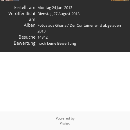
Erstellt am
Montag 24 Juni 2013
Veröffentlicht
Dienstag 27 August 2013
am
Alben
Fotos aus Ghana
/
Der Container wird abgeladen
2013
Besuche
14842
Bewertung
noch keine Bewertung
Powered by
Piwigo