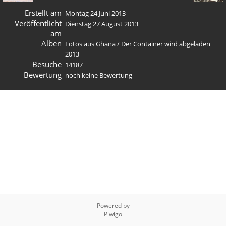
Erstellt am
Montag 24 Juni 2013
Veröffentlicht
Dienstag 27 August 2013
am
Alben
Fotos aus Ghana
/
Der Container wird abgeladen
2013
Besuche
14187
Bewertung
noch keine Bewertung
Powered by
Piwigo