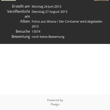
Erstellt am
Montag 24 Juni 2013
Veröffentlicht
Dienstag 27 August 2013
am
Alben
Fotos aus Ghana
/
Der Container wird abgeladen
2013
Besuche
13574
Bewertung
noch keine Bewertung
Powered by
Piwigo