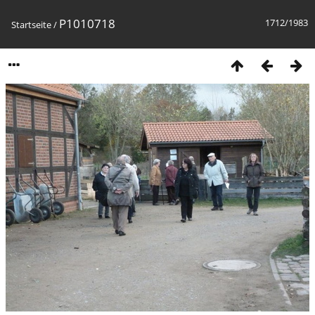
P1010718
1712/1983
Startseite
/