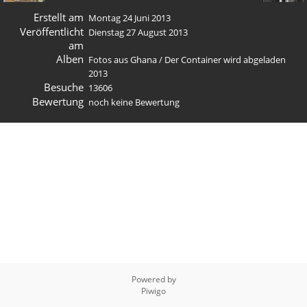
Erstellt am
Montag 24 Juni 2013
Veröffentlicht
Dienstag 27 August 2013
am
Alben
Fotos aus Ghana
/
Der Container wird abgeladen
2013
Besuche
13606
Bewertung
noch keine Bewertung
Powered by
Piwigo