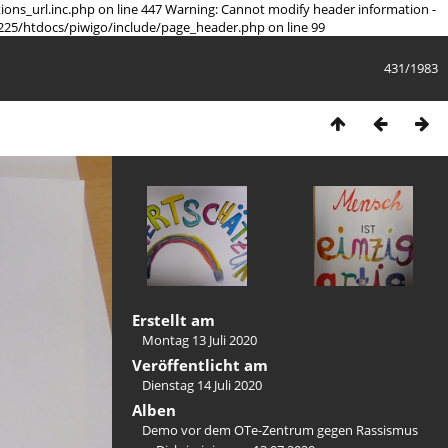
tions_url.inc.php on line 447 Warning: Cannot modify header information -
225/htdocs/piwigo/include/page_header.php on line 99
431/1983
Erstellt am
Montag 13 Juli 2020
Veröffentlicht am
Dienstag 14 Juli 2020
Alben
Demo vor dem OTe-Zentrum gegen Rassismus