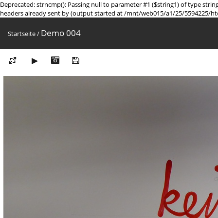
Deprecated: strncmp(): Passing null to parameter #1 ($string1) of type st
headers already sent by (output started at /mnt/web015/a1/25/5594225/ht
Demo 004
Startseite
/