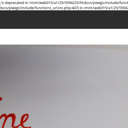
ring is deprecated in /mnt/web015/a1/25/5594225/htdocs/piwigo/include/func
docs/piwigo/include/functions_url.inc.php:447) in /mnt/web015/a1/25/5594