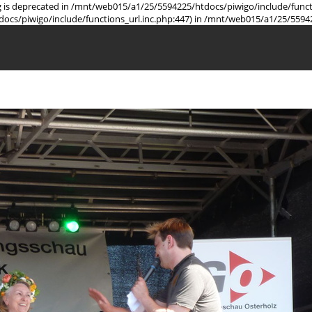
ring is deprecated in /mnt/web015/a1/25/5594225/htdocs/piwigo/include/func
docs/piwigo/include/functions_url.inc.php:447) in /mnt/web015/a1/25/5594