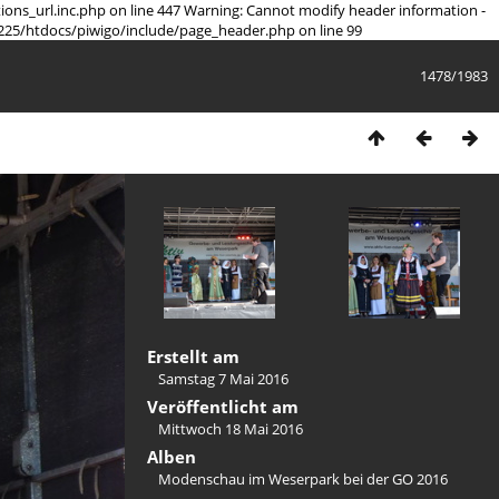
tions_url.inc.php on line 447 Warning: Cannot modify header information -
225/htdocs/piwigo/include/page_header.php on line 99
1478/1983
Erstellt am
Samstag 7 Mai 2016
Veröffentlicht am
Mittwoch 18 Mai 2016
Alben
Modenschau im Weserpark bei der GO 2016