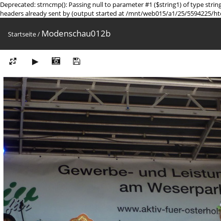
Deprecated: strncmp(): Passing null to parameter #1 ($string1) of type st
headers already sent by (output started at /mnt/web015/a1/25/5594225/ht
Modenschau012b
Startseite
/