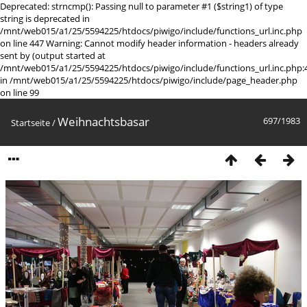
Deprecated: strncmp(): Passing null to parameter #1 ($string1) of type
string is deprecated in
/mnt/web015/a1/25/5594225/htdocs/piwigo/include/functions_url.inc.php
on line 447 Warning: Cannot modify header information - headers already
sent by (output started at
/mnt/web015/a1/25/5594225/htdocs/piwigo/include/functions_url.inc.php:
in /mnt/web015/a1/25/5594225/htdocs/piwigo/include/page_header.php
on line 99
Weihnachtsbasar
697/1983
Startseite
/