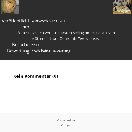
Veröffentlicht
Mittwoch 6 Mai 2015
am
Alben
Besuch von Dr. Carsten Sieling am 30.08.2013 im
Mütterzentrum Osterholz-Tenever e.V.
Besuche
6611
Bewertung
noch keine Bewertung
Kein Kommentar (0)
Powered by
Piwigo