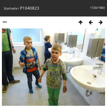
P1040823
1720/1983
Startseite
/